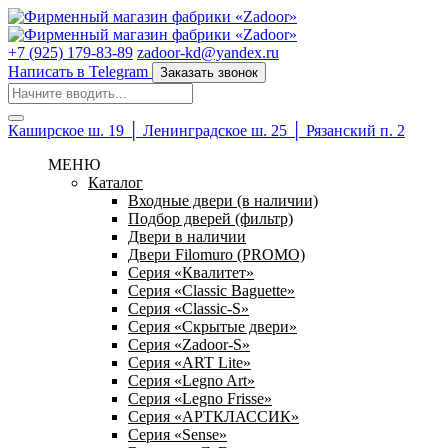
+7 (925) 179-83-89
zadoor-kd@yandex.ru
Написать в Telegram
Заказать звонок
Каширское ш. 19 │ Ленинградское ш. 25 │ Рязанский п. 2
МЕНЮ
Каталог
Входные двери (в наличии)
Подбор дверей (фильтр)
Двери в наличии
Двери Filomuro (PROMO)
Серия «Квалитет»
Серия «Classic Baguette»
Серия «Classic-S»
Серия «Скрытые двери»
Серия «Zadoor-S»
Серия «ART Lite»
Серия «Legno Art»
Серия «Legno Frisse»
Серия «АРТКЛАССИК»
Серия «Sense»