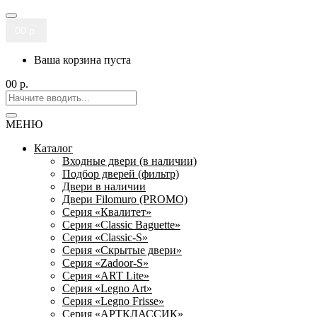
0
0 р.
Ваша корзина пуста
0
0 р.
МЕНЮ
Каталог
Входные двери (в наличии)
Подбор дверей (фильтр)
Двери в наличии
Двери Filomuro (PROMO)
Серия «Квалитет»
Серия «Classic Baguette»
Серия «Classic-S»
Серия «Скрытые двери»
Серия «Zadoor-S»
Серия «ART Lite»
Серия «Legno Art»
Серия «Legno Frisse»
Серия «АРТКЛАССИК»