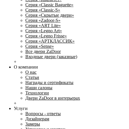
Серия «Classic Baguette»
Серия «Classic-S»
Серия «Скрытые двери»
Серия «Zadoor-S»
Серия «ART Lite»
Серия «Legno Art»
Серия «Legno Frisse»
Серия «АРТКЛАССИК»
Серия «Sense»
Все двери ZaDoor
Входные двери (заказные)
+
О компании
О нас
Статьи
Награды и сертификаты
Наши салоны
Технологии
Двери ZaDoor в интерьерах
+
Услуги
Вопросы - ответы
Дизайнерам
Замеры