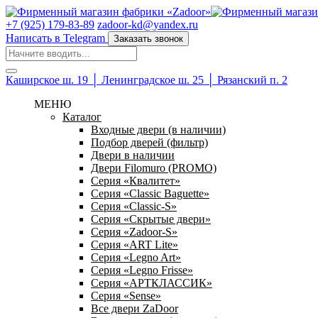
+7 (925) 179-83-89
zadoor-kd@yandex.ru
Написать в Telegram
Заказать звонок
Каширское ш. 19 │ Ленинградское ш. 25 │ Рязанский п. 2
МЕНЮ
Каталог
Входные двери (в наличии)
Подбор дверей (фильтр)
Двери в наличии
Двери Filomuro (PROMO)
Серия «Квалитет»
Серия «Classic Baguette»
Серия «Classic-S»
Серия «Скрытые двери»
Серия «Zadoor-S»
Серия «ART Lite»
Серия «Legno Art»
Серия «Legno Frisse»
Серия «АРТКЛАССИК»
Серия «Sense»
Все двери ZaDoor