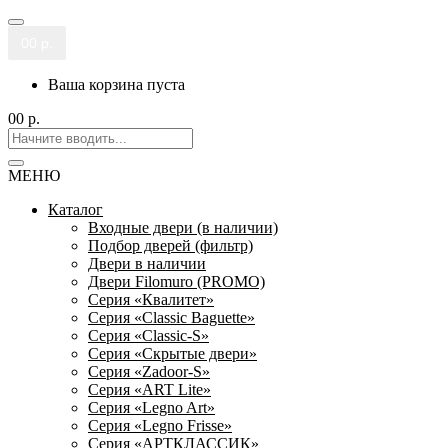
0
0 р.
Ваша корзина пуста
0
0 р.
МЕНЮ
Каталог
Входные двери (в наличии)
Подбор дверей (фильтр)
Двери в наличии
Двери Filomuro (PROMO)
Серия «Квалитет»
Серия «Classic Baguette»
Серия «Classic-S»
Серия «Скрытые двери»
Серия «Zadoor-S»
Серия «ART Lite»
Серия «Legno Art»
Серия «Legno Frisse»
Серия «АРТКЛАССИК»