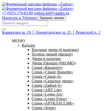
+7 (925) 179-83-89
zadoor-kd@yandex.ru
Написать в Telegram
Заказать звонок
Каширское ш. 19 │ Ленинградское ш. 25 │ Рязанский п. 2
МЕНЮ
Каталог
Входные двери (в наличии)
Подбор дверей (фильтр)
Двери в наличии
Двери Filomuro (PROMO)
Серия «Квалитет»
Серия «Classic Baguette»
Серия «Classic-S»
Серия «Скрытые двери»
Серия «Zadoor-S»
Серия «ART Lite»
Серия «Legno Art»
Серия «Legno Frisse»
Серия «АРТКЛАССИК»
Серия «Sense»