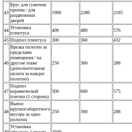
Брус для сужения
проема / для
43
1900
2280
2185
раздвижных
дверей
Установка
44
400
480
576
плинтуса
45
Подпил плинтуса
300
360
432
Врезка полотен за
пределами
помещения / на
46
другом этаже
250
300
288
(дополнительная
оплата за каждое
полотно)
Подпил
47
керамической
500
600
575
плитки (1 сторона)
Вынос
крупногабаритного
48
250
300
288
мусора за одно
полотно
Установка
49
образцов 1 проем
2500