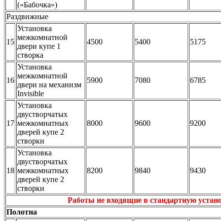
(«Бабочка»)
Раздвижные
Установка
межкомнатной
15
4500
5400
5175
двери купе 1
створка
Установка
межкомнатной
16
5900
7080
6785
двери на механизм
Invisible
Установка
двустворчатых
17
межкомнатных
8000
9600
9200
дверей купе 2
створки
Установка
двустворчатых
18
межкомнатных
8200
9840
9430
дверей купе 2
створки
Работы не входящие в стандартную устан
Полотна