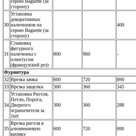
серию Baguette (за
сторону)
Установка
декоративных
30
наличников на
400
серию Baguette (за
сторону)
Стыковка
фигурного
31
наличника с
800
960
-
плинтусом
(французский рез)
Фурнитура
32
Врезка замка
600
720
690
33
Врезка защелки
300
360
345
Установка Ригеля,
Петли, Порога,
34
Дверного
300
360
288
ограничителя за
1шт
Врезка ригеля в
35
алюминиевую
600
720
690
кромку