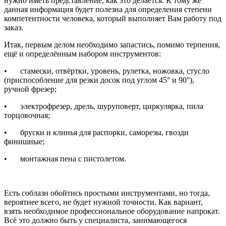
нужно иметь представление, как это делается. К тому же
данная информация будет полезна для определения степени
компетентности человека, который выполняет Вам работу под
заказ.
Итак, первым делом необходимо запастись, помимо терпения,
ещё и определённым набором инструментов:
•
стамески, отвёртки, уровень, рулетка, ножовка, стусло
(приспособление для резки досок под углом 45° и 90°),
ручной фрезер;
•
электрофрезер, дрель, шуруповерт, циркулярка, пила
торцовочная;
•
бруски и клинья для распорки, саморезы, гвозди
финишные;
•
монтажная пена с пистолетом.
Есть соблазн обойтись простыми инструментами, но тогда,
вероятнее всего, не будет нужной точности. Как вариант,
взять необходимое профессиональное оборудование напрокат.
Всё это должно быть у специалиста, занимающегося