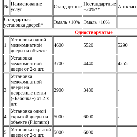
Наименование
Нестандартные
№
Стандартные
Артклас
услуг
+20%**
Стандартная
Эмаль +10%
Эмаль +10%
установка дверей*
Одностворчатые
Установка одной
1
межкомнатной
4600
5520
5290
двери на объекте
Установка
2
межкомнатной
3700
4440
4255
двери от 2-х шт.
Установка
межкомнатной
двери на
3
2900
3480
-
неврезные петли
(«Бабочка») от 2-х
шт.
Установка одной
4
скрытой двери на
5000
6000
-
объекте (Filomuro)
Установка скрытой
5
5000
6000
-
двери от 2-х шт.