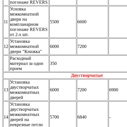
погонаже REVERS
Усновка
межкомнатной
двери на
11
5500
6600
компланарном
погонаже REVERS
от 2-х шт.
Установка
12
межкомнатной
6000
7200
двери "Книжка"
Расходный
материал за один
350
проем
Двустворчатые
Установка
двустворчатых
13
6000
7200
6900
межкомнатных
дверей
Установка
двустворчатых
межкомнатных
14
5700
6840
-
дверей на
неврезные петли