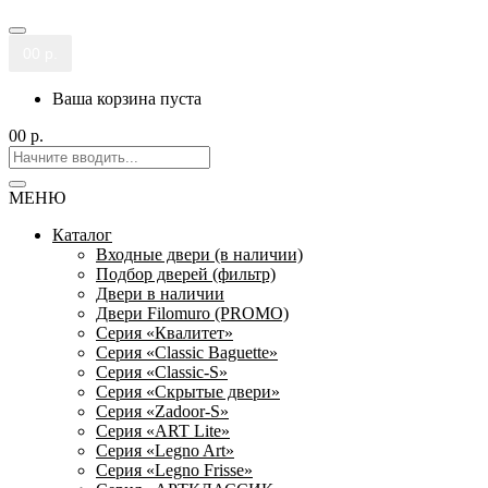
0
0 р.
Ваша корзина пуста
0
0 р.
МЕНЮ
Каталог
Входные двери (в наличии)
Подбор дверей (фильтр)
Двери в наличии
Двери Filomuro (PROMO)
Серия «Квалитет»
Серия «Classic Baguette»
Серия «Classic-S»
Серия «Скрытые двери»
Серия «Zadoor-S»
Серия «ART Lite»
Серия «Legno Art»
Серия «Legno Frisse»