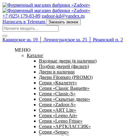
+7 (925) 179-83-89
zadoor-kd@yandex.ru
Написать в Telegram
Заказать звонок
Каширское ш. 19 │ Ленинградское ш. 25 │ Рязанский п. 2
МЕНЮ
Каталог
Входные двери (в наличии)
Подбор дверей (фильтр)
Двери в наличии
Двери Filomuro (PROMO)
Серия «Квалитет»
Серия «Classic Baguette»
Серия «Classic-S»
Серия «Скрытые двери»
Серия «Zadoor-S»
Серия «ART Lite»
Серия «Legno Art»
Серия «Legno Frisse»
Серия «АРТКЛАССИК»
Серия «Sense»