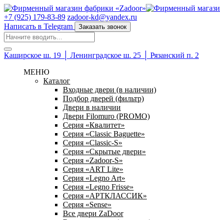
+7 (925) 179-83-89
zadoor-kd@yandex.ru
Написать в Telegram
Заказать звонок
Каширское ш. 19 │ Ленинградское ш. 25 │ Рязанский п. 2
МЕНЮ
Каталог
Входные двери (в наличии)
Подбор дверей (фильтр)
Двери в наличии
Двери Filomuro (PROMO)
Серия «Квалитет»
Серия «Classic Baguette»
Серия «Classic-S»
Серия «Скрытые двери»
Серия «Zadoor-S»
Серия «ART Lite»
Серия «Legno Art»
Серия «Legno Frisse»
Серия «АРТКЛАССИК»
Серия «Sense»
Все двери ZaDoor