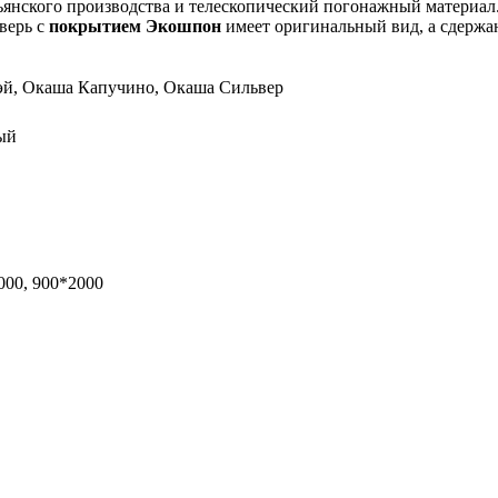
янского производства и телескопический погонажный материал.
дверь с
покрытием Экошпон
имеет оригинальный вид, а сдержан
эй, Окаша Капучино, Окаша Сильвер
ый
000, 900*2000