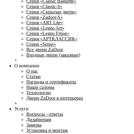
Серия «Classic Baguette»
Серия «Classic-S»
Серия «Скрытые двери»
Серия «Zadoor-S»
Серия «ART Lite»
Серия «Legno Art»
Серия «Legno Frisse»
Серия «АРТКЛАССИК»
Серия «Sense»
Все двери ZaDoor
Входные двери (заказные)
+
О компании
О нас
Статьи
Награды и сертификаты
Наши салоны
Технологии
Двери ZaDoor в интерьерах
+
Услуги
Вопросы - ответы
Дизайнерам
Замеры
Установка и монтаж