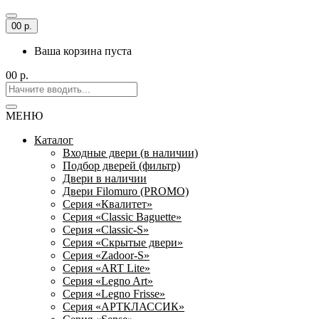
0
0 р.
Ваша корзина пуста
0
0 р.
МЕНЮ
Каталог
Входные двери (в наличии)
Подбор дверей (фильтр)
Двери в наличии
Двери Filomuro (PROMO)
Серия «Квалитет»
Серия «Classic Baguette»
Серия «Classic-S»
Серия «Скрытые двери»
Серия «Zadoor-S»
Серия «ART Lite»
Серия «Legno Art»
Серия «Legno Frisse»
Серия «АРТКЛАССИК»