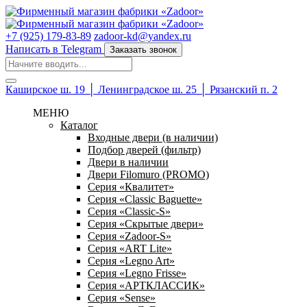
+7 (925) 179-83-89
zadoor-kd@yandex.ru
Написать в Telegram
Заказать звонок
Каширское ш. 19 │ Ленинградское ш. 25 │ Рязанский п. 2
МЕНЮ
Каталог
Входные двери (в наличии)
Подбор дверей (фильтр)
Двери в наличии
Двери Filomuro (PROMO)
Серия «Квалитет»
Серия «Classic Baguette»
Серия «Classic-S»
Серия «Скрытые двери»
Серия «Zadoor-S»
Серия «ART Lite»
Серия «Legno Art»
Серия «Legno Frisse»
Серия «АРТКЛАССИК»
Серия «Sense»