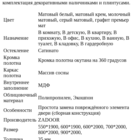
комплектация декоративными наличниками и плинтусами.
Матовый белый, матовый крем, молочный
Цвет
матовый, серый матовый, графит премьер
мат
В комнату, В детскую, В квартиру, В
Назначение
прихожую, В офис, В кухню, В ванную, В
туалет, В кладовку, В гардеробную
Остекление
Сатинато
Кромка
Кромка полотна окутана на 360 градусов
полотна
Каркас
Массив сосны
полотна
Внутреннее
МДФ
заполнение
Облицовочный
Полипропилен, Экошпон
материал
Простота замена повреждённого элемента
Особенности
двери (сборная конструкция)
Производитель
ZADOOR
550*1900, 600*1900, 600*2000, 700*2000,
Размер
800*2000, 900*2000,
Толщина
35 мм