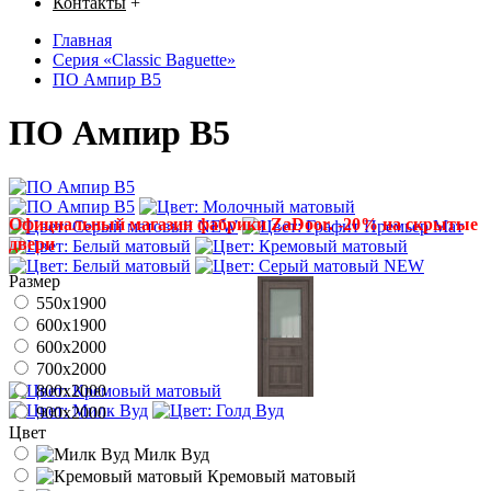
Контакты
+
Главная
Серия «Classic Baguette»
ПО Ампир В5
ПО Ампир В5
Официальный магазин фабрики ZaDoor. -20% на скрытые
двери
Размер
550x1900
600x1900
600x2000
700x2000
800x2000
900x2000
Цвет
Милк Вуд
Кремовый матовый