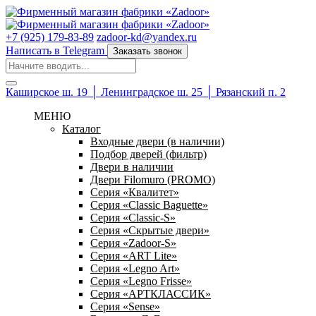
+7 (925) 179-83-89
zadoor-kd@yandex.ru
Написать в Telegram
Заказать звонок
Каширское ш. 19 │ Ленинградское ш. 25 │ Рязанский п. 2
МЕНЮ
Каталог
Входные двери (в наличии)
Подбор дверей (фильтр)
Двери в наличии
Двери Filomuro (PROMO)
Серия «Квалитет»
Серия «Classic Baguette»
Серия «Classic-S»
Серия «Скрытые двери»
Серия «Zadoor-S»
Серия «ART Lite»
Серия «Legno Art»
Серия «Legno Frisse»
Серия «АРТКЛАССИК»
Серия «Sense»