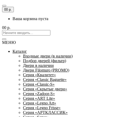
0
0 р.
Ваша корзина пуста
0
0 р.
МЕНЮ
Каталог
Входные двери (в наличии)
Подбор дверей (фильтр)
Двери в наличии
Двери Filomuro (PROMO)
Серия «Квалитет»
Серия «Classic Baguette»
Серия «Classic-S»
Серия «Скрытые двери»
Серия «Zadoor-S»
Серия «ART Lite»
Серия «Legno Art»
Серия «Legno Frisse»
Серия «АРТКЛАССИК»