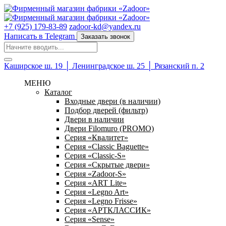
+7 (925) 179-83-89
zadoor-kd@yandex.ru
Написать в Telegram
Заказать звонок
Каширское ш. 19 │ Ленинградское ш. 25 │ Рязанский п. 2
МЕНЮ
Каталог
Входные двери (в наличии)
Подбор дверей (фильтр)
Двери в наличии
Двери Filomuro (PROMO)
Серия «Квалитет»
Серия «Classic Baguette»
Серия «Classic-S»
Серия «Скрытые двери»
Серия «Zadoor-S»
Серия «ART Lite»
Серия «Legno Art»
Серия «Legno Frisse»
Серия «АРТКЛАССИК»
Серия «Sense»