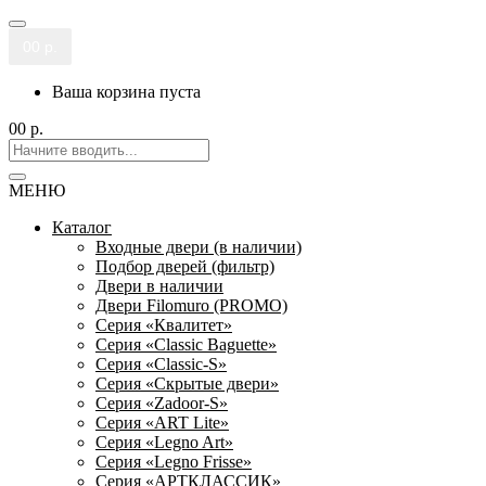
0
0 р.
Ваша корзина пуста
0
0 р.
МЕНЮ
Каталог
Входные двери (в наличии)
Подбор дверей (фильтр)
Двери в наличии
Двери Filomuro (PROMO)
Серия «Квалитет»
Серия «Classic Baguette»
Серия «Classic-S»
Серия «Скрытые двери»
Серия «Zadoor-S»
Серия «ART Lite»
Серия «Legno Art»
Серия «Legno Frisse»
Серия «АРТКЛАССИК»