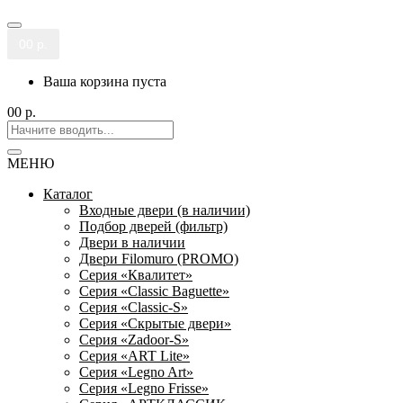
0
0 р.
Ваша корзина пуста
0
0 р.
МЕНЮ
Каталог
Входные двери (в наличии)
Подбор дверей (фильтр)
Двери в наличии
Двери Filomuro (PROMO)
Серия «Квалитет»
Серия «Classic Baguette»
Серия «Classic-S»
Серия «Скрытые двери»
Серия «Zadoor-S»
Серия «ART Lite»
Серия «Legno Art»
Серия «Legno Frisse»