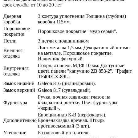
срок службы от 10 до 20 лет
Дверная
3 контура уплотнения.Толщина (глубина)
коробка
коробки 115мм.
Порошковое
Порошковое покрытие "муар серый".
покрытие
Петли
3 петли с подшипником
Лист металла 1,5 мм. Декоративный штамп
Внешняя
на металле. Порошковое покрытие.
отделка
Наличник фигурный.
Сборная панель МДФ 10 мм. Доступные
Внутренняя
цвета панели "капучино ZB 853-2", "Графит
отделка
TF40IE-X-89U.
Замок нижний
Galeon 816 (цилиндровый).
Замок верхний
Galeon 817 (сувальдный).
Ручка, ночная задвижка, глазок на
Фурнитура
квадратной розетке. Цвет фурнитуры
«черный».
Евроцилиндр К-В (перфокарта).
Дополнительно
Броненакладка врезная. Штырь
противосъемный (3 шт.).
Утепление
Базальтовый утеплитель.