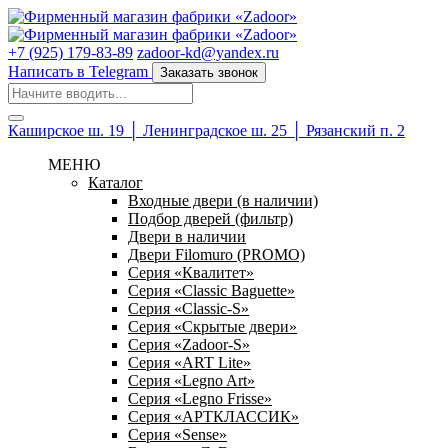
+7 (925) 179-83-89
zadoor-kd@yandex.ru
Написать в Telegram
Заказать звонок
Каширское ш. 19 │ Ленинградское ш. 25 │ Рязанский п. 2
МЕНЮ
Каталог
Входные двери (в наличии)
Подбор дверей (фильтр)
Двери в наличии
Двери Filomuro (PROMO)
Серия «Квалитет»
Серия «Classic Baguette»
Серия «Classic-S»
Серия «Скрытые двери»
Серия «Zadoor-S»
Серия «ART Lite»
Серия «Legno Art»
Серия «Legno Frisse»
Серия «АРТКЛАССИК»
Серия «Sense»