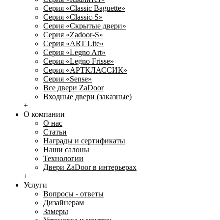
Серия «Classic Baguette»
Серия «Classic-S»
Серия «Скрытые двери»
Серия «Zadoor-S»
Серия «ART Lite»
Серия «Legno Art»
Серия «Legno Frisse»
Серия «АРТКЛАССИК»
Серия «Sense»
Все двери ZaDoor
Входные двери (заказные)
+
О компании
О нас
Статьи
Награды и сертификаты
Наши салоны
Технологии
Двери ZaDoor в интерьерах
+
Услуги
Вопросы - ответы
Дизайнерам
Замеры