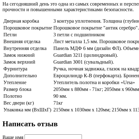
На сегодняшний день это одна из самых современных и перспе
прочности и повышенными характеристиками безопасности.
Дверная коробка
3 контура уплотнения. Толщина (глубин
Порошковое покрытие
Порошковое покрытие "антик серебро".
Петли
3 петли с подшипником
Внешняя отделка
Лист металла 1,5 мм. Порошковое пок
Внутренняя отделка
Панель МДФ 6 мм (дизайн ФЛ). Объемна
Замок нижний
Guardian 3211 (цилиндровый).
Замок верхний
Guardian 3001 (сувальдный).
Фурнитура
Ручка, ночная задвижка, глазок на квад
Дополнительно
Евроцилиндр К-В (перфокарта). Бронен
Утепление
Утеплитель полотна и коробки «Ursa»
Размер блока
2050мм х 880мм - 71кг; 2050мм х 960мм
Полотно
90 мм.
Вес двери (кг)
71кг
Упаковка мм (ВхШхГ)
2150мм х 1030мм х 120мм; 2150мм х 11
Написать отзыв
Ваше имя