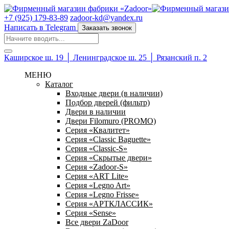
+7 (925) 179-83-89
zadoor-kd@yandex.ru
Написать в Telegram
Заказать звонок
Каширское ш. 19 │ Ленинградское ш. 25 │ Рязанский п. 2
МЕНЮ
Каталог
Входные двери (в наличии)
Подбор дверей (фильтр)
Двери в наличии
Двери Filomuro (PROMO)
Серия «Квалитет»
Серия «Classic Baguette»
Серия «Classic-S»
Серия «Скрытые двери»
Серия «Zadoor-S»
Серия «ART Lite»
Серия «Legno Art»
Серия «Legno Frisse»
Серия «АРТКЛАССИК»
Серия «Sense»
Все двери ZaDoor