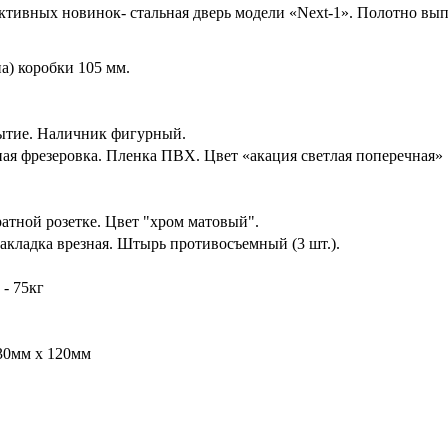
ктивных новинок- стальная дверь модели «Next-1». Полотно вы
а) коробки 105 мм.
рытие. Наличник фигурный.
я фрезеровка. Пленка ПВХ. Цвет «акация светлая поперечная»
ратной розетке. Цвет "хром матовый".
акладка врезная. Штырь противосъемный (3 шт.).
 - 75кг
30мм х 120мм