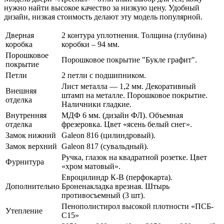
нужно найти высокое качество за низкую цену. Удобный
дизайн, низкая стоимость делают эту модель популярной.
Дверная
2 контура уплотнения. Толщина (глубина)
коробка
коробки – 94 мм.
Порошковое
Порошковое покрытие "Букле графит".
покрытие
Петли
2 петли с подшипником.
Лист металла — 1,2 мм. Декоративный
Внешняя
штамп на металле. Порошковое покрытие.
отделка
Наличники гладкие.
Внутренняя
МДФ 6 мм. (дизайн ФЛ). Объемная
отделка
фрезеровка. Цвет «ясень белый снег».
Замок нижний
Galeon 816 (цилиндровый).
Замок верхний
Galeon 817 (сувальдный).
Ручка, глазок на квадратной розетке. Цвет
Фурнитура
«хром матовый».
Евроцилиндр К-В (перфокарта).
Дополнительно
Броненакладка врезная. Штырь
противосъемный (3 шт).
Пенополистирол высокой плотности «ПСБ-
Утепление
С15»