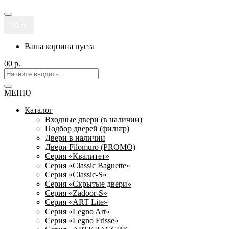
0
0 р.
Ваша корзина пуста
0
0 р.
МЕНЮ
Каталог
Входные двери (в наличии)
Подбор дверей (фильтр)
Двери в наличии
Двери Filomuro (PROMO)
Серия «Квалитет»
Серия «Classic Baguette»
Серия «Classic-S»
Серия «Скрытые двери»
Серия «Zadoor-S»
Серия «ART Lite»
Серия «Legno Art»
Серия «Legno Frisse»