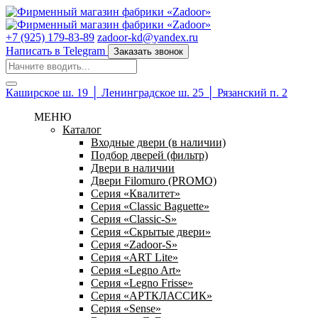
+7 (925) 179-83-89
zadoor-kd@yandex.ru
Написать в Telegram
Заказать звонок
Каширское ш. 19 │ Ленинградское ш. 25 │ Рязанский п. 2
МЕНЮ
Каталог
Входные двери (в наличии)
Подбор дверей (фильтр)
Двери в наличии
Двери Filomuro (PROMO)
Серия «Квалитет»
Серия «Classic Baguette»
Серия «Classic-S»
Серия «Скрытые двери»
Серия «Zadoor-S»
Серия «ART Lite»
Серия «Legno Art»
Серия «Legno Frisse»
Серия «АРТКЛАССИК»
Серия «Sense»