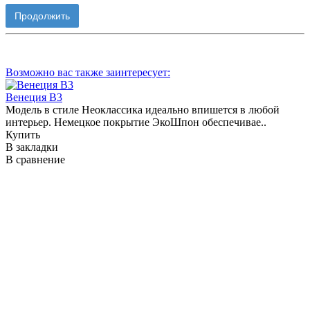
Продолжить
Возможно вас также заинтересует:
Венеция В3
Модель в стиле Неоклассика идеально впишется в любой
В
интерьер. Немецкое покрытие ЭкоШпон обеспечивае..
и
Купить
В закладки
В
В сравнение
В