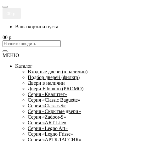
0
0 р.
Ваша корзина пуста
0
0 р.
МЕНЮ
Каталог
Входные двери (в наличии)
Подбор дверей (фильтр)
Двери в наличии
Двери Filomuro (PROMO)
Серия «Квалитет»
Серия «Classic Baguette»
Серия «Classic-S»
Серия «Скрытые двери»
Серия «Zadoor-S»
Серия «ART Lite»
Серия «Legno Art»
Серия «Legno Frisse»
Серия «АРТКЛАССИК»