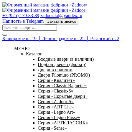
+7 (925) 179-83-89
zadoor-kd@yandex.ru
Написать в Telegram
Заказать звонок
Каширское ш. 19 │ Ленинградское ш. 25 │ Рязанский п. 2
МЕНЮ
Каталог
Входные двери (в наличии)
Подбор дверей (фильтр)
Двери в наличии
Двери Filomuro (PROMO)
Серия «Квалитет»
Серия «Classic Baguette»
Серия «Classic-S»
Серия «Скрытые двери»
Серия «Zadoor-S»
Серия «ART Lite»
Серия «Legno Art»
Серия «Legno Frisse»
Серия «АРТКЛАССИК»
Серия «Sense»