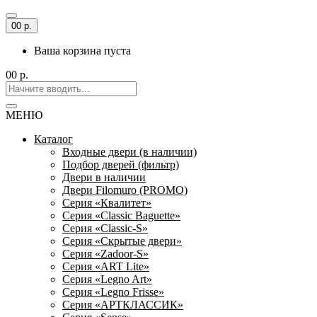
0
0 р.
Ваша корзина пуста
0
0 р.
МЕНЮ
Каталог
Входные двери (в наличии)
Подбор дверей (фильтр)
Двери в наличии
Двери Filomuro (PROMO)
Серия «Квалитет»
Серия «Classic Baguette»
Серия «Classic-S»
Серия «Скрытые двери»
Серия «Zadoor-S»
Серия «ART Lite»
Серия «Legno Art»
Серия «Legno Frisse»
Серия «АРТКЛАССИК»