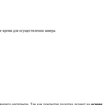
е время для осуществления замера.
вашего интерьера. Так как покрытие полотна делают на
основе