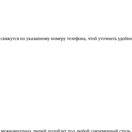
 свяжутся по указанному номеру телефона, чтоб уточнить удобно
ль межкомнатных дверей подойдет под любой современный стиль 