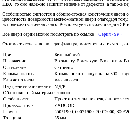
ПВХ
, то оно надежно защитит изделие от дефектов, а так же п
Особенностью считается и сборно-стоевая конструкция двери с
целостность поверхности межкомнатной двери благодаря тому,
использоваться очень долго. Комплектуются модели серии SP
т
Все двери серии можно посмотреть по ссылке –
Серия «SP»
Стоимость товара во вкладке фильтра, может отличаться от ук
Цвет
Беленый дуб
Назначение
В комнату, В детскую, В квартиру, В
Остекление
Сатинато
Кромка полотна
Кромка полотна окутана на 360 град
Каркас полотна
массив сосны
Внутреннее заполнение
МДФ
Облицовочный материал
экошпон
Особенности
Простота замена повреждённого элем
Производитель
ZADOOR
Размер
550*1900, 600*1900, 700*2000, 800*2
Толщина
35 мм