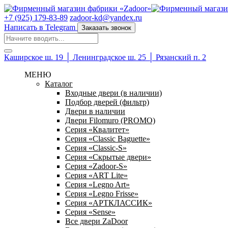
+7 (925) 179-83-89
zadoor-kd@yandex.ru
Написать в Telegram
Заказать звонок
Каширское ш. 19 │ Ленинградское ш. 25 │ Рязанский п. 2
МЕНЮ
Каталог
Входные двери (в наличии)
Подбор дверей (фильтр)
Двери в наличии
Двери Filomuro (PROMO)
Серия «Квалитет»
Серия «Classic Baguette»
Серия «Classic-S»
Серия «Скрытые двери»
Серия «Zadoor-S»
Серия «ART Lite»
Серия «Legno Art»
Серия «Legno Frisse»
Серия «АРТКЛАССИК»
Серия «Sense»
Все двери ZaDoor