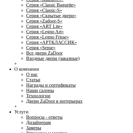
Серия «Classic Baguette»
Серия «Classic-S»
Серия «Скрытые двери»
Серия «Zadoor-S»
Серия «ART Lite»
Серия «Legno Art»
Серия «Legno Frisse»
Серия «АРТКЛАССИК»
Серия «Sense»
Все двери ZaDoor
Входные двери (заказные)
+
О компании
О нас
Статьи
Награды и сертификаты
Наши салоны
Технологии
Двери ZaDoor в интерьерах
+
Услуги
Вопросы - ответы
Дизайнерам
Замеры