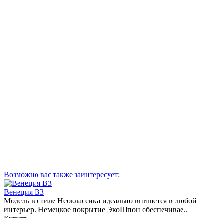
Возможно вас также заинтересует:
Венеция В3
Модель в стиле Неоклассика идеально впишется в любой
В
интерьер. Немецкое покрытие ЭкоШпон обеспечивае..
и